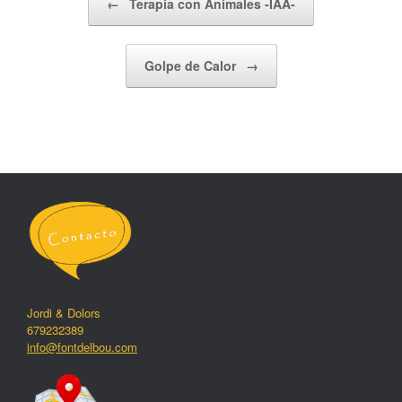
←
Terapia con Animales -IAA-
Golpe de Calor
→
Jordi & Dolors
679232389
info@fontdelbou.com