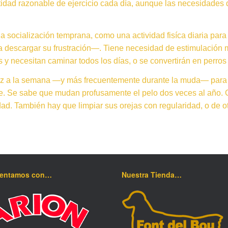
tidad razonable de ejercicio cada día, aunque las necesidades 
a socialización temprana, como una actividad fisíca diaria par
ra descargar su frustración—. Tiene necesidad de estimulación 
s y necesitan caminar todos los días, o se convertirán en perros
ez a la semana —y más frecuentemente durante la muda— para e
te. Se sabe que mudan profusamente el pelo dos veces al año.
dad. También hay que limpiar sus orejas con regularidad, o de 
mentamos con…
Nuestra Tienda…