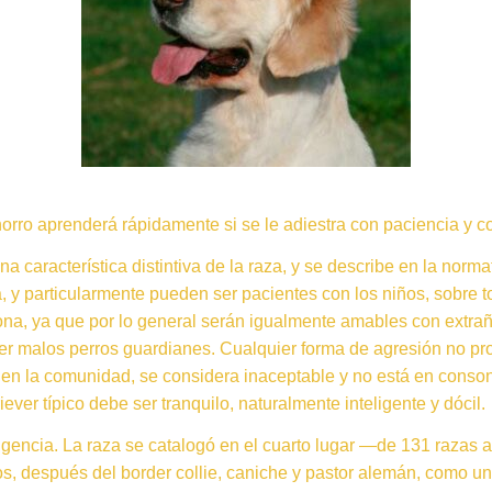
horro aprenderá rápidamente si se le adiestra con paciencia y c
 característica distintiva de la raza, y se describe en la norm
, y particularmente pueden ser pacientes con los niños, sobre 
ona, ya que por lo general serán igualmente amables con extr
er malos perros guardianes. Cualquier forma de agresión no pr
 o en la comunidad, se considera inaceptable y no está en conso
ver típico debe ser tranquilo, naturalmente inteligente y dócil.
ligencia. La raza se catalogó en el cuarto lugar —de 131 razas 
os, después del border collie, caniche y pastor alemán, como un