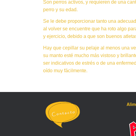
Son perros activos, y requieren de una can
perro y su edad.
Se le debe proporcionar tanto una adecuad
al volver se encuentre que ha roto algo pa
y ejercicio, debido a que son buenos atleta
Hay que cepillar su pelaje al menos una v
su manto esté mucho más vistoso y brillan
ser indicativos de estrés o de una enferme
oído muy fácilmente.
Ali