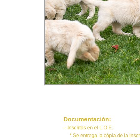
Documentación:
– Inscritos en el L.O.E.
*
Se entrega la cópia de la insc