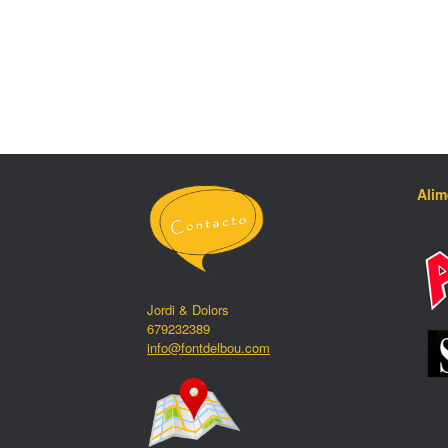
Ali
Jordi & Dolors
679232389
info@fontdelbou.com