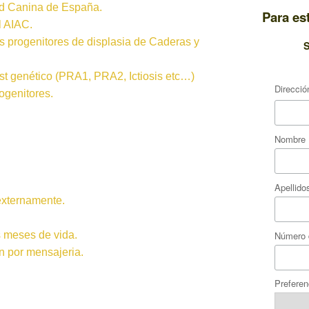
d Canina de España.
Para es
l AIAC.
los progenitores de displasia de Caderas y
S
test genético (PRA1, PRA2, Ictiosis etc…)
Direcció
ogenitores.
Nombre
Apellido
externamente.
Número 
 meses de vida.
n por mensajeria.
Preferen