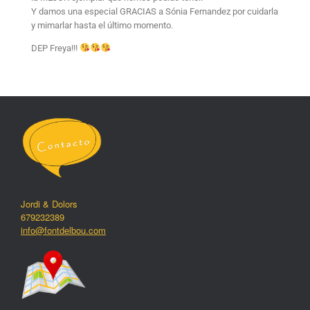
Y damos una especial GRACIAS a Sónia Fernandez por cuidarla
y mimarlar hasta el último momento.
DEP Freya!!!
Jordi & Dolors
679232389
info@fontdelbou.com