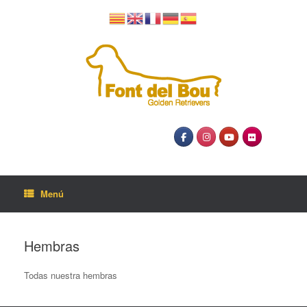
Saltar
al
contenido
Menú
Hembras
Todas nuestra hembras