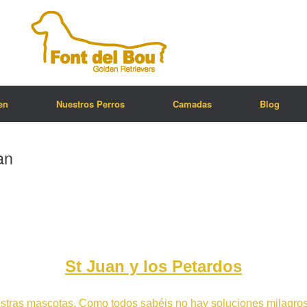
en
Nuestros Perros
Camadas
Blog
an
St Juan y los Petardos
stras mascotas. Como todos sabéis no hay soluciones milagros 