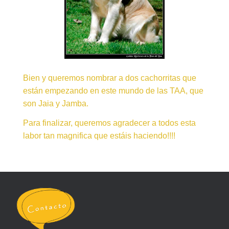
Bien y queremos nombrar a dos cachorritas que
están empezando en este mundo de las TAA, que
son Jaia y Jamba.
Para finalizar, queremos agradecer a todos esta
labor tan magnifica que estáis haciendo!!!!