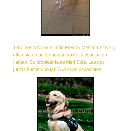
Tenemos a Neu ( hija de Freya y Mestre Esteve ),
ella esta en un grupo canino de la asociación
Ilerkan, Su propietaria es Meri Solé. Las dos
juntas hacen que las TAA sean especiales.