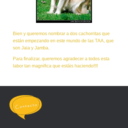
Bien y queremos nombrar a dos cachorritas que
están empezando en este mundo de las TAA, que
son Jaia y Jamba.
Para finalizar, queremos agradecer a todos esta
labor tan magnifica que estáis haciendo!!!!